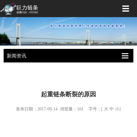
切
换
导
航
新闻资讯
切
换
导
航
起重链条断裂的原因
发布日期：2017-09-14 浏览量：
101
字号：[
大
中
小
]