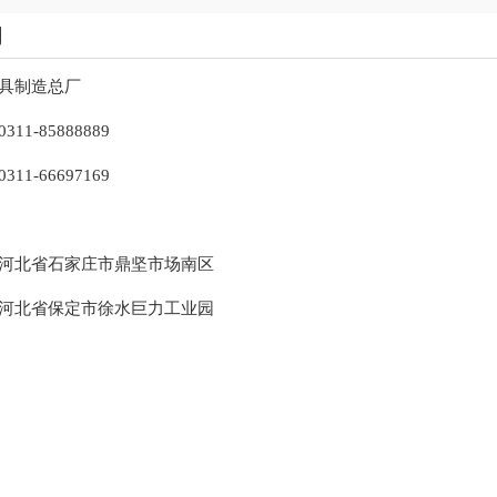
们
具制造总厂
11-85888889
11-66697169
河北省石家庄市鼎坚市场南区
河北省保定市徐水巨力工业园