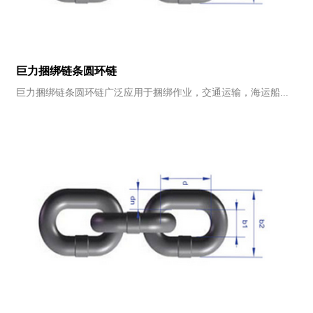
巨力捆绑链条圆环链
巨力捆绑链条圆环链广泛应用于捆绑作业，交通运输，海运船...