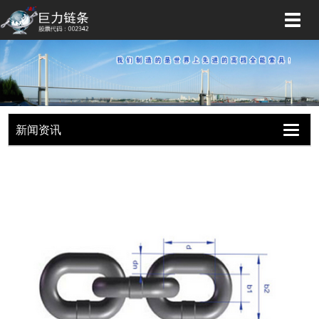
切
换
导
航
新闻资讯
切
换
导
航