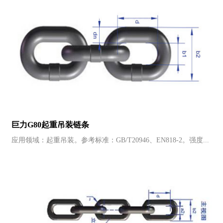
巨力G80起重吊装链条
应用领域：起重吊装。参考标准：GB/T20946、EN818-2。强度...