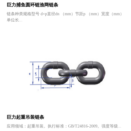
巨力捕鱼圆环链渔网链条
链条种类规格型号 d×p直径dn （mm）节距p （mm）宽度（mm）
单位长...
巨力起重吊装链条
应用领域：起重吊装。执行标准：GB/T24816-2009。强度等级...