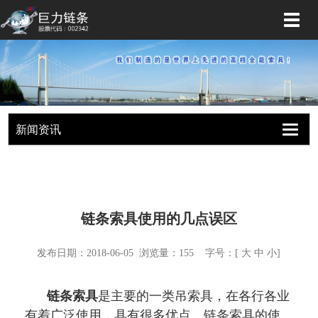
切
换
导
航
新闻资讯
切
换
导
航
链条索具使用的几点误区
发布日期：2018-06-05 浏览量：
155
字号：[
大
中
小
]
链条索具
是主要的一类吊索具，在各行各业
有着广泛使用，具有很多优点。链条索具的使